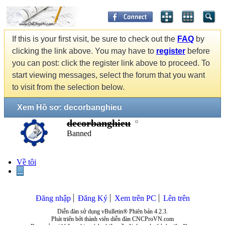
If this is your first visit, be sure to check out the
FAQ
by
clicking the link above. You may have to
register
before
you can post: click the register link above to proceed. To
start viewing messages, select the forum that you want
to visit from the selection below.
Xem Hồ sơ: decorbanghieu
decorbanghieu
Banned
Về tôi
...
Đăng nhập
Đăng Ký
Xem trên PC
Lên trên
Diễn đàn sử dụng vBulletin® Phiên bản 4.2.3.
Phát triển bởi thành viên diễn đàn CNCProVN.com