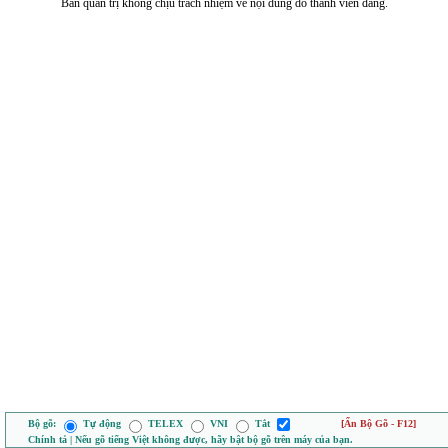
Ban quản trị không chịu trách nhiệm về nội dung do thành viên đăng.
Bộ gõ:
Tự động
TELEX
VNI
Tắt
[Ẩn Bộ Gõ - F12]
Chính tả | Nếu gõ tiếng Việt không được, hãy bật bộ gõ trên máy của bạn.