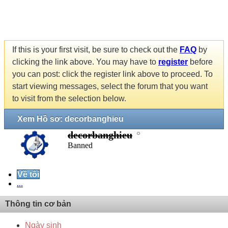
If this is your first visit, be sure to check out the
FAQ
by
clicking the link above. You may have to
register
before
you can post: click the register link above to proceed. To
start viewing messages, select the forum that you want
to visit from the selection below.
Xem Hồ sơ: decorbanghieu
decorbanghieu
Banned
Về tôi
...
Thông tin cơ bản
Ngày sinh