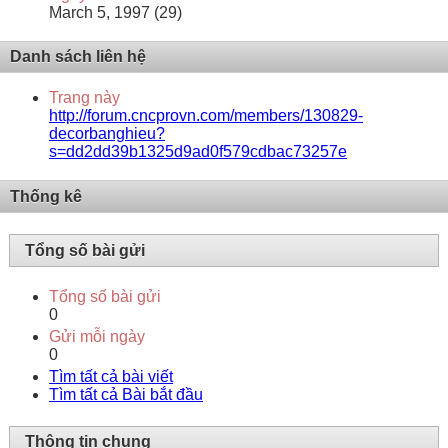
March 5, 1997 (29)
Danh sách liên hệ
Trang này
http://forum.cncprovn.com/members/130829-
decorbanghieu?
s=dd2dd39b1325d9ad0f579cdbac73257e
Thống kê
Tổng số bài gửi
Tổng số bài gửi
0
Gửi mỗi ngày
0
Tìm tất cả bài viết
Tìm tất cả Bài bắt đầu
Thông tin chung