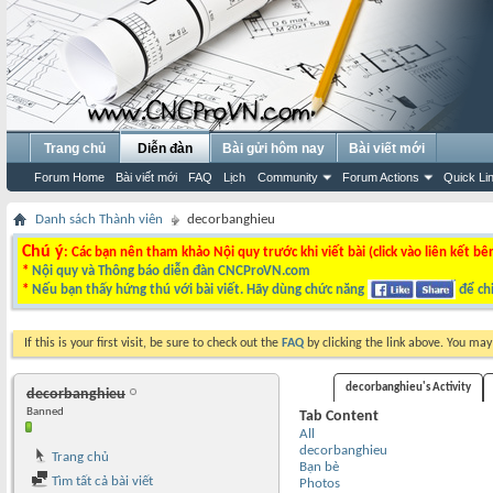
Trang chủ
Diễn đàn
Bài gửi hôm nay
Bài viết mới
Forum Home
Bài viết mới
FAQ
Lịch
Community
Forum Actions
Quick Li
Danh sách Thành viên
decorbanghieu
Chú ý
: Các bạn nên tham khảo Nội quy trước khi viết bài (click vào liên kết bê
*
Nội quy và Thông báo diễn đàn CNCProVN.com
*
Nếu bạn thấy hứng thú với bài viết. Hãy dùng chức năng
để chi
If this is your first visit, be sure to check out the
FAQ
by clicking the link above. You ma
decorbanghieu's Activity
decorbanghieu
Banned
Tab Content
All
decorbanghieu
Trang chủ
Bạn bè
Tìm tất cả bài viết
Photos