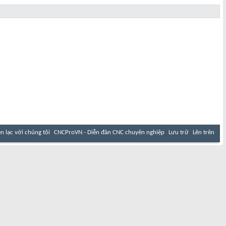
ên lạc với chúng tôi
CNCProVN - Diễn đàn CNC chuyên nghiệp
Lưu trữ
Lên trên