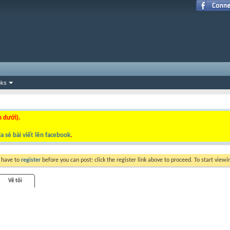
nks
n dưới).
a sẻ bài viết lên facebook
.
y have to
register
before you can post: click the register link above to proceed. To start view
Về tôi