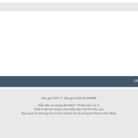
Li
Múi giờ GMT +7. Bây giờ là
03:15:04 PM
.
Diễn đàn sử dụng vBulletin® Phiên bản 4.2.3.
Phát triển bởi thành viên diễn đàn CNCProVN.com
Ban quản trị không chịu trách nhiệm về nội dung do thành viên đăng.