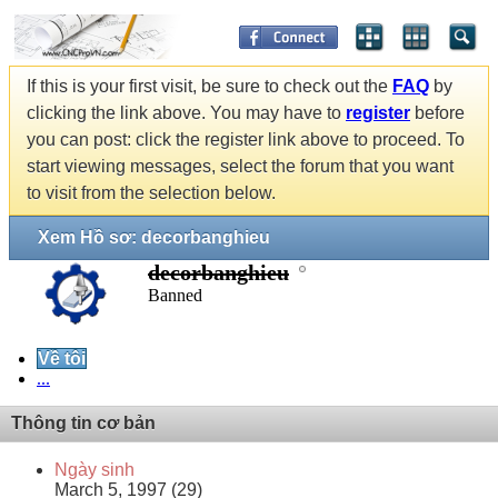
If this is your first visit, be sure to check out the
FAQ
by
clicking the link above. You may have to
register
before
you can post: click the register link above to proceed. To
start viewing messages, select the forum that you want
to visit from the selection below.
Xem Hồ sơ: decorbanghieu
decorbanghieu
Banned
Về tôi
...
Thông tin cơ bản
Ngày sinh
March 5, 1997 (29)