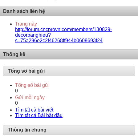
Danh sách liên hệ
Trang này
http://forum.cncprovn.com/members/130829-
decorbanghieu?
s=75a296e2c2f46268ff944b0608693f24
Thống kê
Tổng số bài gửi
Tổng số bài gửi
0
Gửi mỗi ngày
0
Tìm tất cả bài viết
Tìm tất cả Bài bắt đầu
Thông tin chung