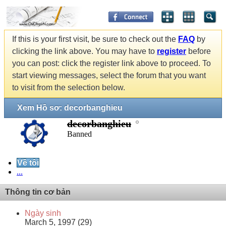
If this is your first visit, be sure to check out the
FAQ
by
clicking the link above. You may have to
register
before
you can post: click the register link above to proceed. To
start viewing messages, select the forum that you want
to visit from the selection below.
Xem Hồ sơ: decorbanghieu
decorbanghieu
Banned
Về tôi
...
Thông tin cơ bản
Ngày sinh
March 5, 1997 (29)