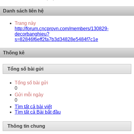
Danh sách liên hệ
Trang này
http://forum.cncprovn.com/members/130829-
decorbanghieu?
s=82846f6eff2fa7b3d34828e5484f7c1e
Thống kê
Tổng số bài gửi
Tổng số bài gửi
0
Gửi mỗi ngày
0
Tìm tất cả bài viết
Tìm tất cả Bài bắt đầu
Thông tin chung