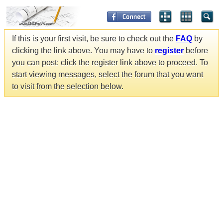
If this is your first visit, be sure to check out the
FAQ
by
clicking the link above. You may have to
register
before
you can post: click the register link above to proceed. To
start viewing messages, select the forum that you want
to visit from the selection below.