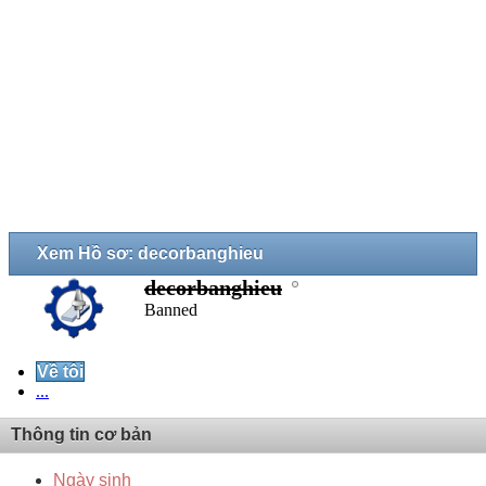
Xem Hồ sơ: decorbanghieu
decorbanghieu
Banned
Về tôi
...
Thông tin cơ bản
Ngày sinh