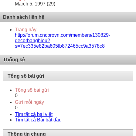
March 5, 1997 (29)
Danh sách liên hệ
Trang này
http://forum.cncprovn.com/members/130829-
decorbanghieu?
s=7ec335e82ba605fb872465cc9a3578c8
Thống kê
Tổng số bài gửi
Tổng số bài gửi
0
Gửi mỗi ngày
0
Tìm tất cả bài viết
Tìm tất cả Bài bắt đầu
Thông tin chung