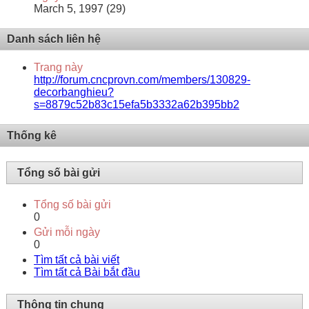
March 5, 1997 (29)
Danh sách liên hệ
Trang này
http://forum.cncprovn.com/members/130829-
decorbanghieu?
s=8879c52b83c15efa5b3332a62b395bb2
Thống kê
Tổng số bài gửi
Tổng số bài gửi
0
Gửi mỗi ngày
0
Tìm tất cả bài viết
Tìm tất cả Bài bắt đầu
Thông tin chung