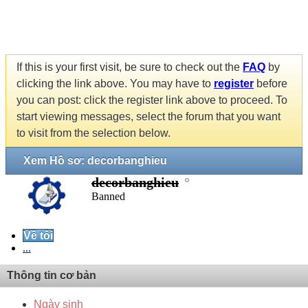
If this is your first visit, be sure to check out the
FAQ
by
clicking the link above. You may have to
register
before
you can post: click the register link above to proceed. To
start viewing messages, select the forum that you want
to visit from the selection below.
Xem Hồ sơ: decorbanghieu
decorbanghieu
Banned
Về tôi
...
Thông tin cơ bản
Ngày sinh