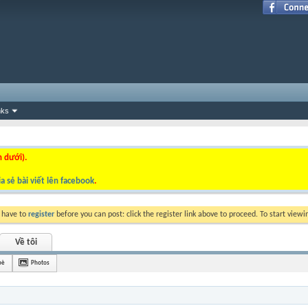
nks
n dưới).
a sẻ bài viết lên facebook
.
y have to
register
before you can post: click the register link above to proceed. To start view
Về tôi
bè
Photos