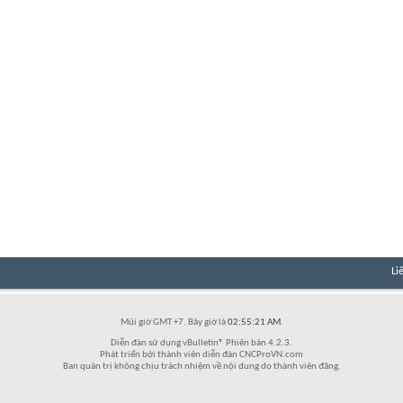
Li
Múi giờ GMT +7. Bây giờ là
02:55:21 AM
.
Diễn đàn sử dụng vBulletin® Phiên bản 4.2.3.
Phát triển bởi thành viên diễn đàn CNCProVN.com
Ban quản trị không chịu trách nhiệm về nội dung do thành viên đăng.