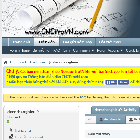
Trang chủ
Diễn đàn
Bài gửi hôm nay
Bài viết mới
Forum Home
Bài viết mới
FAQ
Lịch
Community
Forum Actions
Quick Li
Danh sách Thành viên
decorbanghieu
Chú ý
: Các bạn nên tham khảo Nội quy trước khi viết bài (click vào liên kết bê
*
Nội quy và Thông báo diễn đàn CNCProVN.com
*
Nếu bạn thấy hứng thú với bài viết. Hãy dùng chức năng
để chi
If this is your first visit, be sure to check out the
FAQ
by clicking the link above. You ma
decorbanghieu's Activity
decorbanghieu
Banned
All
decorbanghieu
Bạn 
Trang chủ
No Recent Activity
Tìm tất cả bài viết