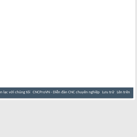
ên lạc với chúng tôi
CNCProVN - Diễn đàn CNC chuyên nghiệp
Lưu trữ
Lên trên