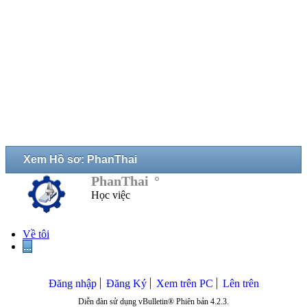
Xem Hồ sơ: PhanThai
PhanThai
Học việc
Về tôi
...
Đăng nhập
Đăng Ký
Xem trên PC
Lên trên
Diễn đàn sử dụng vBulletin® Phiên bản 4.2.3.