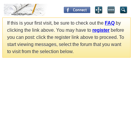
If this is your first visit, be sure to check out the
FAQ
by
clicking the link above. You may have to
register
before
you can post: click the register link above to proceed. To
start viewing messages, select the forum that you want
to visit from the selection below.