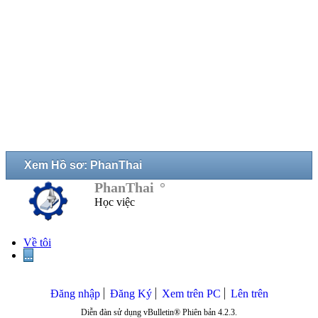
Xem Hồ sơ: PhanThai
PhanThai
Học việc
Về tôi
...
Đăng nhập
Đăng Ký
Xem trên PC
Lên trên
Diễn đàn sử dụng vBulletin® Phiên bản 4.2.3.