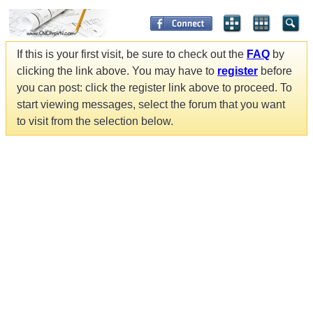
If this is your first visit, be sure to check out the
FAQ
by
clicking the link above. You may have to
register
before
you can post: click the register link above to proceed. To
start viewing messages, select the forum that you want
to visit from the selection below.