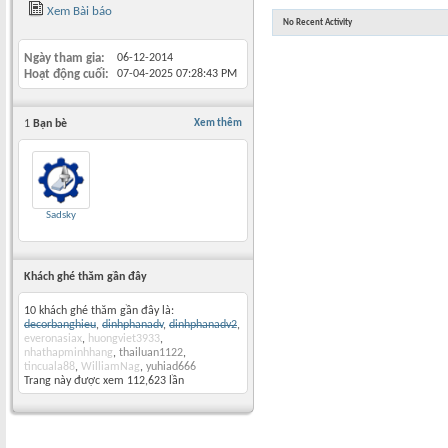
Xem Bài báo
No Recent Activity
Ngày tham gia
06-12-2014
Hoạt động cuối
07-04-2025
07:28:43 PM
1
Bạn bè
Xem thêm
Sadsky
Khách ghé thăm gần đây
10 khách ghé thăm gần đây là:
decorbanghieu
,
dinhphanadv
,
dinhphanadv2
,
everonasiax
,
huongviet3933
,
nhathapminhhang
,
thailuan1122
,
tincuala88
,
WilliamNag
,
yuhiad666
Trang này được xem 112,623 lần