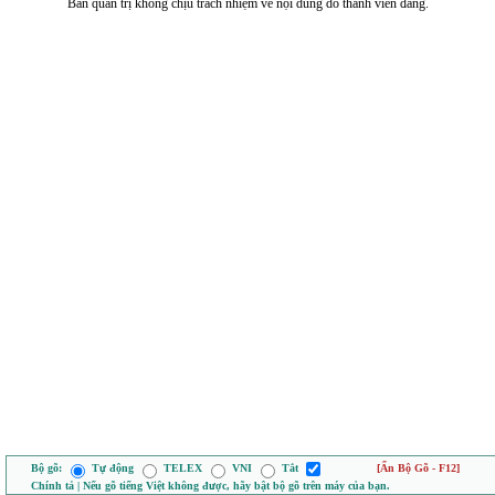
Ban quản trị không chịu trách nhiệm về nội dung do thành viên đăng.
Bộ gõ:
Tự động
TELEX
VNI
Tắt
[Ẩn Bộ Gõ - F12]
Chính tả | Nếu gõ tiếng Việt không được, hãy bật bộ gõ trên máy của bạn.