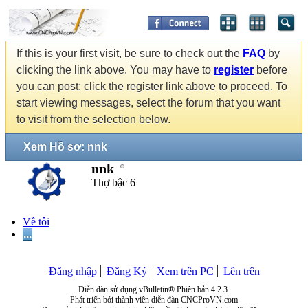
If this is your first visit, be sure to check out the
FAQ
by
clicking the link above. You may have to
register
before
you can post: click the register link above to proceed. To
start viewing messages, select the forum that you want
to visit from the selection below.
Xem Hồ sơ: nnk
nnk
Thợ bậc 6
Về tôi
...
Đăng nhập
Đăng Ký
Xem trên PC
Lên trên
Diễn đàn sử dụng vBulletin® Phiên bản 4.2.3.
Phát triển bởi thành viên diễn đàn CNCProVN.com