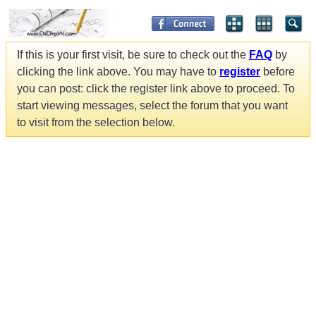
If this is your first visit, be sure to check out the
FAQ
by
clicking the link above. You may have to
register
before
you can post: click the register link above to proceed. To
start viewing messages, select the forum that you want
to visit from the selection below.