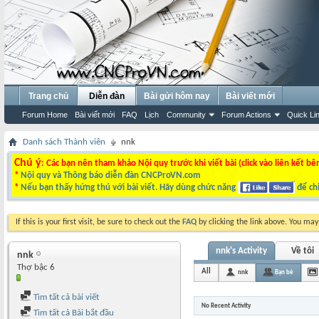
Trang chủ
Diễn đàn
Bài gửi hôm nay
Bài viết mới
Forum Home
Bài viết mới
FAQ
Lịch
Community
Forum Actions
Quick Li
Danh sách Thành viên
nnk
Chú ý
: Các bạn nên tham khảo Nội quy trước khi viết bài (click vào liên kết bê
*
Nội quy và Thông báo diễn đàn CNCProVN.com
*
Nếu bạn thấy hứng thú với bài viết. Hãy dùng chức năng
để chi
If this is your first visit, be sure to check out the
FAQ
by clicking the link above. You ma
nnk's Activity
Về tôi
nnk
Thợ bậc 6
All
nnk
Bạn bè
Tìm tất cả bài viết
No Recent Activity
Tìm tất cả Bài bắt đầu