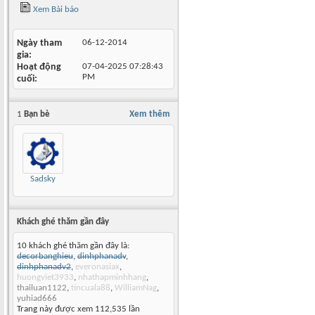
Xem Bài báo
Ngày tham
06-12-2014
gia
Hoạt động
07-04-2025
07:28:43
PM
cuối
1
Bạn bè
Xem thêm
Sadsky
Khách ghé thăm gần đây
10 khách ghé thăm gần đây là:
decorbanghieu
,
dinhphanadv
,
dinhphanadv2
,
everonasiax
,
huongviet3933
,
nhathapminhhang
,
thailuan1122
,
tincuala88
,
WilliamNag
,
yuhiad666
Trang này được xem 112,535 lần