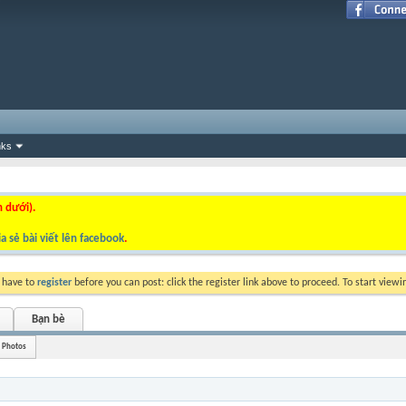
nks
n dưới).
a sẻ bài viết lên facebook
.
y have to
register
before you can post: click the register link above to proceed. To start view
Bạn bè
Photos