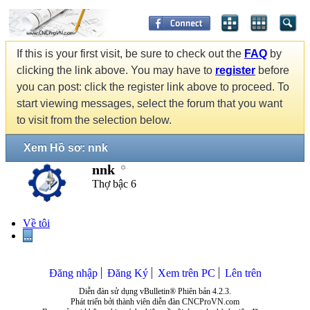
If this is your first visit, be sure to check out the
FAQ
by
clicking the link above. You may have to
register
before
you can post: click the register link above to proceed. To
start viewing messages, select the forum that you want
to visit from the selection below.
Xem Hồ sơ: nnk
nnk
Thợ bậc 6
Về tôi
...
Đăng nhập
Đăng Ký
Xem trên PC
Lên trên
Diễn đàn sử dụng vBulletin® Phiên bản 4.2.3.
Phát triển bởi thành viên diễn đàn CNCProVN.com