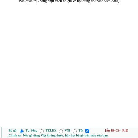
Ban quản trị không chịu trách nhiệm về nội dung do thành viên đăng.
Bộ gõ:
Tự động
TELEX
VNI
Tắt
[Ẩn Bộ Gõ - F12]
Chính tả | Nếu gõ tiếng Việt không được, hãy bật bộ gõ trên máy của bạn.