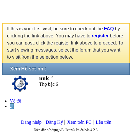
If this is your first visit, be sure to check out the
FAQ
by
clicking the link above. You may have to
register
before
you can post: click the register link above to proceed. To
start viewing messages, select the forum that you want
to visit from the selection below.
Xem Hồ sơ: nnk
nnk
Thợ bậc 6
Về tôi
...
Đăng nhập
Đăng Ký
Xem trên PC
Lên trên
Diễn đàn sử dụng vBulletin® Phiên bản 4.2.3.