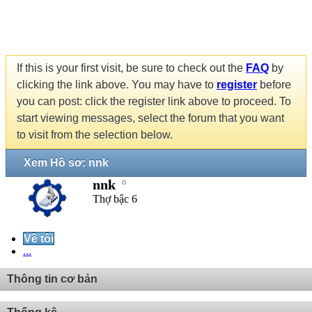
If this is your first visit, be sure to check out the
FAQ
by
clicking the link above. You may have to
register
before
you can post: click the register link above to proceed. To
start viewing messages, select the forum that you want
to visit from the selection below.
Xem Hồ sơ: nnk
nnk
Thợ bậc 6
Về tôi
...
Thông tin cơ bản