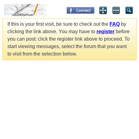
If this is your first visit, be sure to check out the
FAQ
by
clicking the link above. You may have to
register
before
you can post: click the register link above to proceed. To
start viewing messages, select the forum that you want
to visit from the selection below.