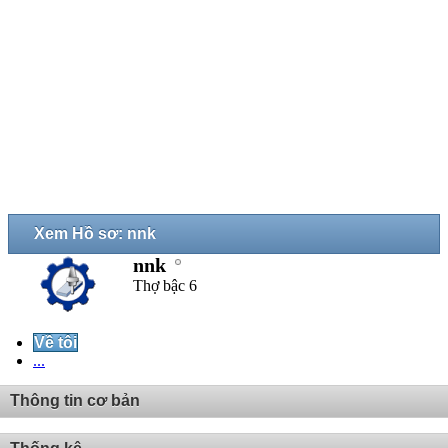
Xem Hồ sơ: nnk
nnk
Thợ bậc 6
Về tôi
...
Thông tin cơ bản