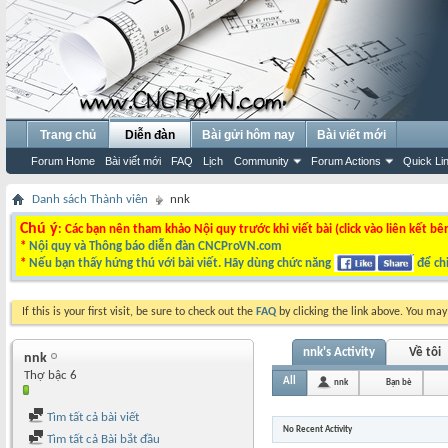
Trang chủ
Diễn đàn
Bài gửi hôm nay
Bài viết mới
Forum Home
Bài viết mới
FAQ
Lịch
Community
Forum Actions
Quick Li
Danh sách Thành viên
nnk
Chú ý
: Các bạn nên tham khảo Nội quy trước khi viết bài (click vào liên kết bê
*
Nội quy và Thông báo diễn đàn CNCProVN.com
*
Nếu bạn thấy hứng thú với bài viết. Hãy dùng chức năng
để chi
If this is your first visit, be sure to check out the
FAQ
by clicking the link above. You ma
nnk's Activity
Về tôi
nnk
Thợ bậc 6
All
nnk
Bạn bè
Tìm tất cả bài viết
No Recent Activity
Tìm tất cả Bài bắt đầu