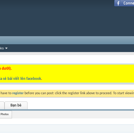
nks
n dưới).
a sẻ bài viết lên facebook
.
y have to
register
before you can post: click the register link above to proceed. To start view
Bạn bè
Photos