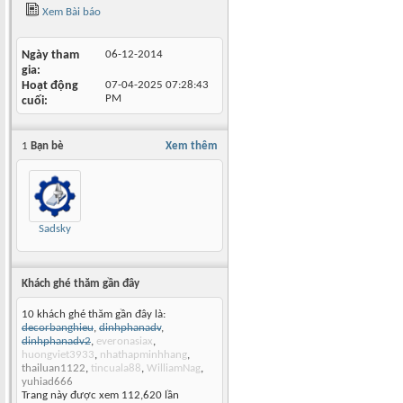
Xem Bài báo
Ngày tham
06-12-2014
gia
Hoạt động
07-04-2025
07:28:43
PM
cuối
1
Bạn bè
Xem thêm
Sadsky
Khách ghé thăm gần đây
10 khách ghé thăm gần đây là:
decorbanghieu
,
dinhphanadv
,
dinhphanadv2
,
everonasiax
,
huongviet3933
,
nhathapminhhang
,
thailuan1122
,
tincuala88
,
WilliamNag
,
yuhiad666
Trang này được xem 112,620 lần