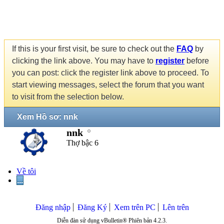
If this is your first visit, be sure to check out the
FAQ
by
clicking the link above. You may have to
register
before
you can post: click the register link above to proceed. To
start viewing messages, select the forum that you want
to visit from the selection below.
Xem Hồ sơ: nnk
nnk
Thợ bậc 6
Về tôi
...
Đăng nhập
Đăng Ký
Xem trên PC
Lên trên
Diễn đàn sử dụng vBulletin® Phiên bản 4.2.3.