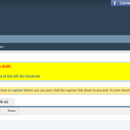
nks
n dưới).
a sẻ bài viết lên facebook
.
y have to
register
before you can post: click the register link above to proceed. To start view
Về tôi
Photos