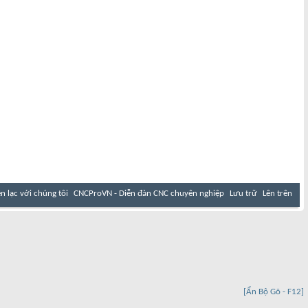
ên lạc với chúng tôi
CNCProVN - Diễn đàn CNC chuyên nghiệp
Lưu trữ
Lên trên
[Ẩn Bộ Gõ - F12]