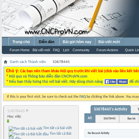
Trang chủ
Diễn đàn
Bài gửi hôm nay
Bài viết mới
Forum Home
Bài viết mới
FAQ
Lịch
Community
Forum Actions
Quick Li
Danh sách Thành viên
S3678445
Chú ý
: Các bạn nên tham khảo Nội quy trước khi viết bài (click vào liên kết bê
*
Nội quy và Thông báo diễn đàn CNCProVN.com
*
Nếu bạn thấy hứng thú với bài viết. Hãy dùng chức năng
để chi
If this is your first visit, be sure to check out the
FAQ
by clicking the link above. You ma
S3678445's Activity
S3678445
Học việc
All
S3678445
Bạn bè
Tìm tất cả bài viết
Tìm tất cả Bài
No Recent Activity
bắt đầu