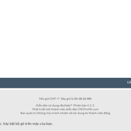
Li
Múi giờ GMT +7. Bây giờ là
10:18:26 AM
.
Diễn đàn sử dụng vBulletin® Phiên bản 4.2.3.
Phát triển bởi thành viên diễn đàn CNCProVN.com
Ban quản trị không chịu trách nhiệm về nội dung do thành viên đăng.
c, hãy bật bộ gõ trên máy của bạn.