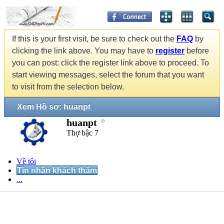
If this is your first visit, be sure to check out the
FAQ
by
clicking the link above. You may have to
register
before
you can post: click the register link above to proceed. To
start viewing messages, select the forum that you want
to visit from the selection below.
Xem Hồ sơ: huanpt
huanpt
Thợ bậc 7
Về tôi
Tin nhắn khách thăm
...