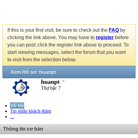
If this is your first visit, be sure to check out the
FAQ
by
clicking the link above. You may have to
register
before
you can post: click the register link above to proceed. To
start viewing messages, select the forum that you want
to visit from the selection below.
Xem Hồ sơ: huanpt
huanpt
Thợ bậc 7
Về tôi
Tin nhắn khách thăm
...
Thông tin cơ bản