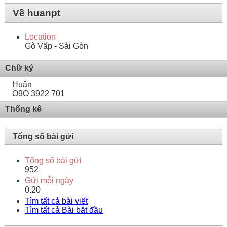
Về huanpt
Location
Gò Vấp - Sài Gòn
Chữ ký
Huân
O9O 3922 701
Thống kê
Tổng số bài gửi
Tổng số bài gửi
952
Gửi mỗi ngày
0.20
Tìm tất cả bài viết
Tìm tất cả Bài bắt đầu