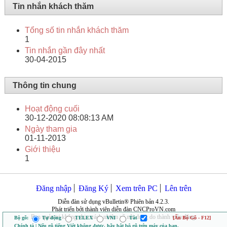
Tin nhắn khách thăm
Tổng số tin nhắn khách thăm
1
Tin nhắn gần đây nhất
30-04-2015
Thông tin chung
Hoạt động cuối
30-12-2020
08:08:13 AM
Ngày tham gia
01-11-2013
Giới thiệu
1
Đăng nhập
Đăng Ký
Xem trên PC
Lên trên
Diễn đàn sử dụng vBulletin® Phiên bản 4.2.3.
Phát triển bởi thành viên diễn đàn CNCProVN.com
Ban quản trị không chịu trách nhiệm về nội dung do thành viên đăng.
Bộ gõ:
Tự động
TELEX
VNI
Tắt
[Ẩn Bộ Gõ - F12]
Chính tả | Nếu gõ tiếng Việt không được, hãy bật bộ gõ trên máy của bạn.