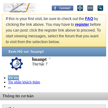
If this is your first visit, be sure to check out the
FAQ
by
clicking the link above. You may have to
register
before
you can post: click the register link above to proceed. To
start viewing messages, select the forum that you want
to visit from the selection below.
Xem Hồ sơ: huanpt
huanpt
Thợ bậc 7
Về tôi
Tin nhắn khách thăm
...
Thông tin cơ bản