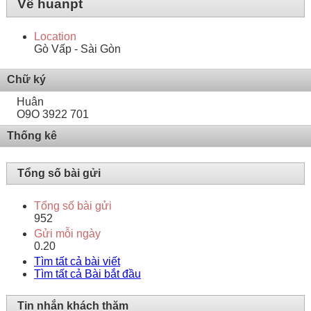
Về huanpt
Location
Gò Vấp - Sài Gòn
Chữ ký
Huân
O9O 3922 701
Thống kê
Tổng số bài gửi
Tổng số bài gửi
952
Gửi mỗi ngày
0.20
Tìm tất cả bài viết
Tìm tất cả Bài bắt đầu
Tin nhắn khách thăm