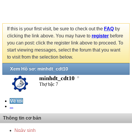
If this is your first visit, be sure to check out the
FAQ
by
clicking the link above. You may have to
register
before
you can post: click the register link above to proceed. To
start viewing messages, select the forum that you want
to visit from the selection below.
Xem Hồ sơ: minhdt_cdt10
minhdt_cdt10
Thợ bậc 7
Về tôi
...
Thông tin cơ bản
Ngày sinh