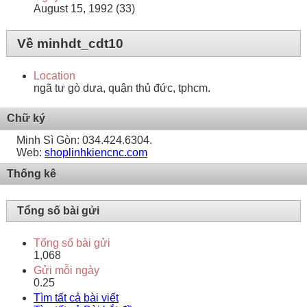
August 15, 1992 (33)
Về minhdt_cdt10
Location
ngã tư gò dưa, quận thủ đức, tphcm.
Chữ ký
Minh Sì Gòn: 034.424.6304.
Web:
shoplinhkiencnc.com
Thống kê
Tổng số bài gửi
Tổng số bài gửi
1,068
Gửi mỗi ngày
0.25
Tìm tất cả bài viết