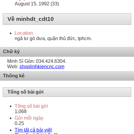
August 15, 1992 (33)
Về minhdt_cdt10
Location
ngã tư gò dưa, quận thủ đức, tphcm.
Chữ ký
Minh Sì Gòn: 034.424.6304.
Web:
shoplinhkiencnc.com
Thống kê
Tổng số bài gửi
Tổng số bài gửi
1,068
Gửi mỗi ngày
0.25
Tìm tất cả bài viết