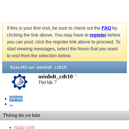
If this is your first visit, be sure to check out the
FAQ
by
clicking the link above. You may have to
register
before
you can post: click the register link above to proceed. To
start viewing messages, select the forum that you want
to visit from the selection below.
Xem Hồ sơ: minhdt_cdt10
minhdt_cdt10
Thợ bậc 7
Về tôi
...
Thông tin cơ bản
Ngày sinh