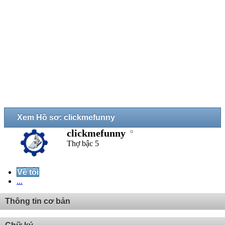
Xem Hồ sơ: clickmefunny
clickmefunny
Thợ bậc 5
Về tôi
...
Thông tin cơ bản