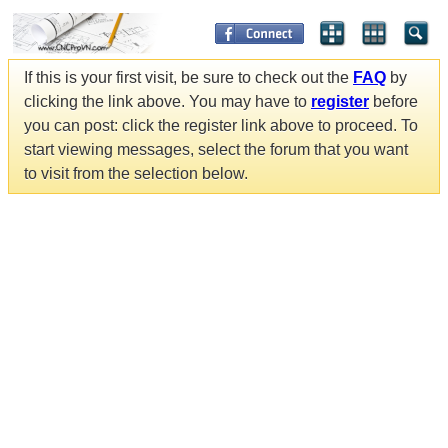
If this is your first visit, be sure to check out the
FAQ
by
clicking the link above. You may have to
register
before
you can post: click the register link above to proceed. To
start viewing messages, select the forum that you want
to visit from the selection below.