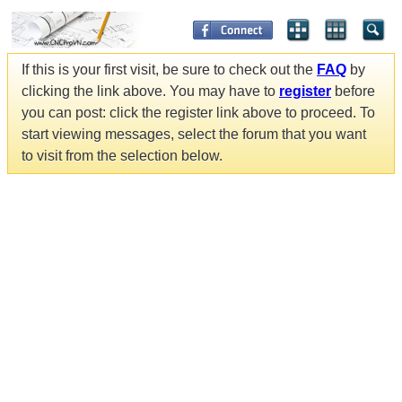
If this is your first visit, be sure to check out the
FAQ
by
clicking the link above. You may have to
register
before
you can post: click the register link above to proceed. To
start viewing messages, select the forum that you want
to visit from the selection below.