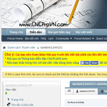
Trang chủ
Diễn đàn
Bài gửi hôm nay
Bài viết mới
Forum Home
Bài viết mới
FAQ
Lịch
Community
Forum Actions
Quick Li
Danh sách Thành viên
lambinh1244321
Chú ý
: Các bạn nên tham khảo Nội quy trước khi viết bài (click vào liên kết bê
*
Nội quy và Thông báo diễn đàn CNCProVN.com
*
Nếu bạn thấy hứng thú với bài viết. Hãy dùng chức năng
để chi
If this is your first visit, be sure to check out the
FAQ
by clicking the link above. You ma
lambinh1244321's Activity
lambinh1244321
Học việc
All
lambinh1244321
Bạ
Trang chủ
No Recent Activity
Tìm tất cả bài viết