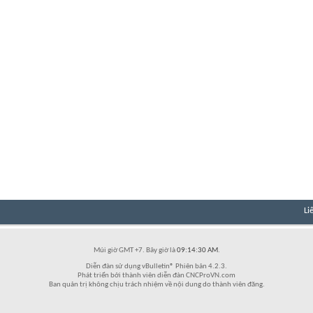
Li
Múi giờ GMT +7. Bây giờ là
09:14:30 AM
.
Diễn đàn sử dụng vBulletin® Phiên bản 4.2.3.
Phát triển bởi thành viên diễn đàn CNCProVN.com
Ban quản trị không chịu trách nhiệm về nội dung do thành viên đăng.