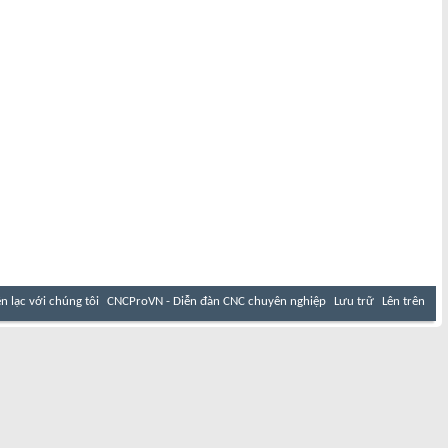
ên lạc với chúng tôi
CNCProVN - Diễn đàn CNC chuyên nghiệp
Lưu trữ
Lên trên