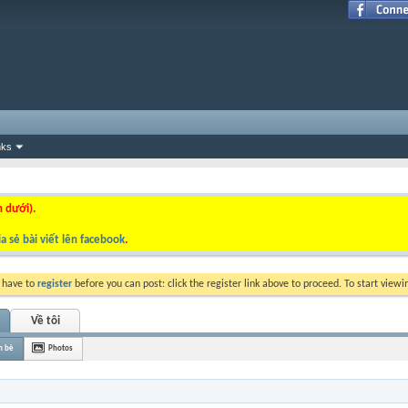
nks
n dưới).
a sẻ bài viết lên facebook
.
y have to
register
before you can post: click the register link above to proceed. To start view
Về tôi
n bè
Photos