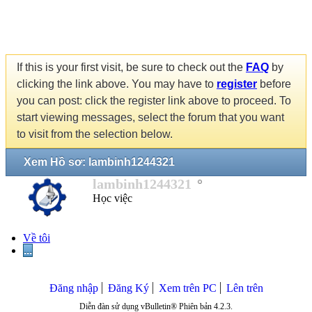
If this is your first visit, be sure to check out the
FAQ
by
clicking the link above. You may have to
register
before
you can post: click the register link above to proceed. To
start viewing messages, select the forum that you want
to visit from the selection below.
Xem Hồ sơ: lambinh1244321
lambinh1244321
Học việc
Về tôi
...
Đăng nhập
Đăng Ký
Xem trên PC
Lên trên
Diễn đàn sử dụng vBulletin® Phiên bản 4.2.3.