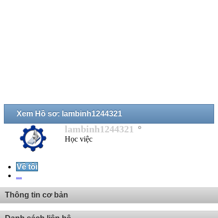
Xem Hồ sơ: lambinh1244321
lambinh1244321
Học việc
Về tôi
...
Thông tin cơ bản