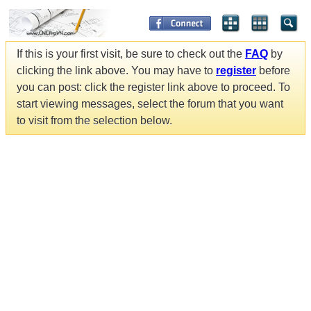
If this is your first visit, be sure to check out the
FAQ
by
clicking the link above. You may have to
register
before
you can post: click the register link above to proceed. To
start viewing messages, select the forum that you want
to visit from the selection below.