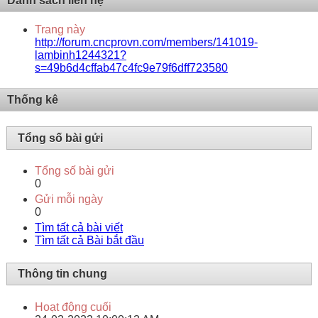
Danh sách liên hệ
Trang này
http://forum.cncprovn.com/members/141019-
lambinh1244321?
s=49b6d4cffab47c4fc9e79f6dff723580
Thống kê
Tổng số bài gửi
Tổng số bài gửi
0
Gửi mỗi ngày
0
Tìm tất cả bài viết
Tìm tất cả Bài bắt đầu
Thông tin chung
Hoạt động cuối