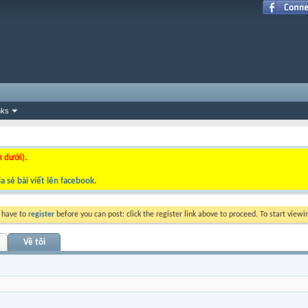
nks
n dưới).
a sẻ bài viết lên facebook
.
y have to
register
before you can post: click the register link above to proceed. To start view
Về tôi