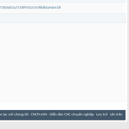
s=73b0d03a7558f95b3143f8dfda9de558
ên lạc với chúng tôi
CNCProVN - Diễn đàn CNC chuyên nghiệp
Lưu trữ
Lên trên