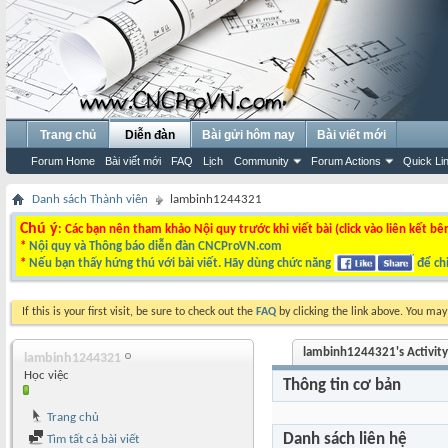
Trang chủ
Diễn đàn
Bài gửi hôm nay
Bài viết mới
Forum Home
Bài viết mới
FAQ
Lịch
Community
Forum Actions
Quick Li
Danh sách Thành viên
lambinh1244321
Chú ý
: Các bạn nên tham khảo Nội quy trước khi viết bài (click vào liên kết bê
*
Nội quy và Thông báo diễn đàn CNCProVN.com
*
Nếu bạn thấy hứng thú với bài viết. Hãy dùng chức năng
để chi
If this is your first visit, be sure to check out the
FAQ
by clicking the link above. You ma
lambinh1244321's Activity
lambinh1244321
Học việc
Thông tin cơ bản
Trang chủ
Danh sách liên hệ
Tìm tất cả bài viết