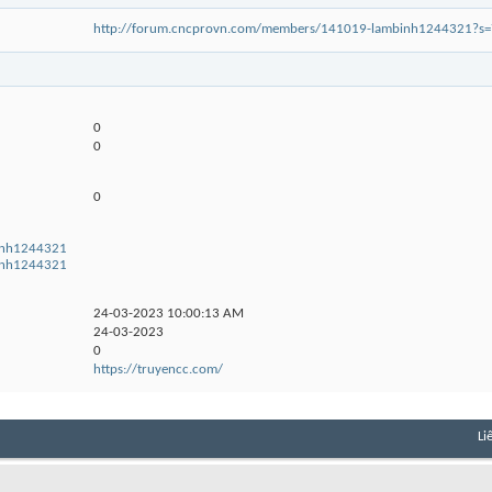
http://forum.cncprovn.com/members/141019-lambinh1244321?
0
0
0
binh1244321
binh1244321
24-03-2023
10:00:13 AM
24-03-2023
0
https://truyencc.com/
Li