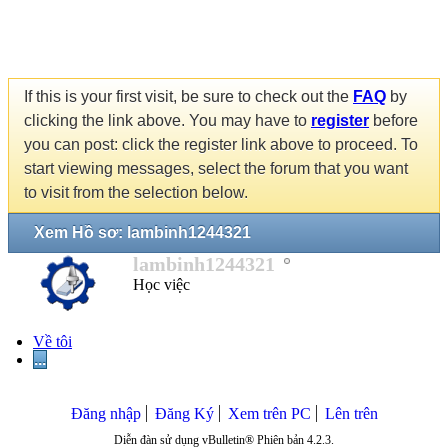
If this is your first visit, be sure to check out the
FAQ
by
clicking the link above. You may have to
register
before
you can post: click the register link above to proceed. To
start viewing messages, select the forum that you want
to visit from the selection below.
Xem Hồ sơ: lambinh1244321
lambinh1244321
Học việc
Về tôi
...
Đăng nhập
Đăng Ký
Xem trên PC
Lên trên
Diễn đàn sử dụng vBulletin® Phiên bản 4.2.3.