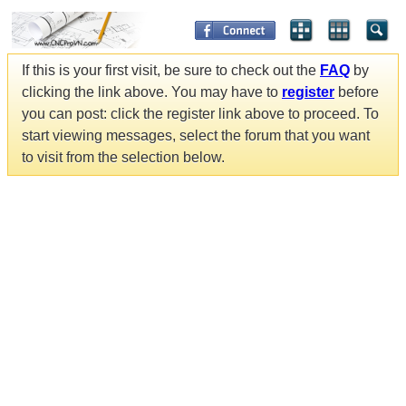
If this is your first visit, be sure to check out the
FAQ
by
clicking the link above. You may have to
register
before
you can post: click the register link above to proceed. To
start viewing messages, select the forum that you want
to visit from the selection below.