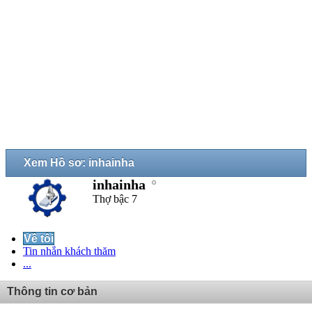
Xem Hồ sơ: inhainha
inhainha
Thợ bậc 7
Về tôi
Tin nhắn khách thăm
...
Thông tin cơ bản