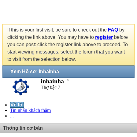
If this is your first visit, be sure to check out the
FAQ
by
clicking the link above. You may have to
register
before
you can post: click the register link above to proceed. To
start viewing messages, select the forum that you want
to visit from the selection below.
Xem Hồ sơ: inhainha
inhainha
Thợ bậc 7
Về tôi
Tin nhắn khách thăm
...
Thông tin cơ bản