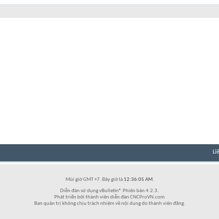
Li
Múi giờ GMT +7. Bây giờ là
12:36:05 AM
.
Diễn đàn sử dụng vBulletin® Phiên bản 4.2.3.
Phát triển bởi thành viên diễn đàn CNCProVN.com
Ban quản trị không chịu trách nhiệm về nội dung do thành viên đăng.