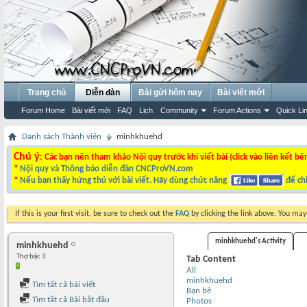
Trang chủ
Diễn đàn
Bài gửi hôm nay
Bài viết mới
Forum Home
Bài viết mới
FAQ
Lịch
Community
Forum Actions
Quick Li
Danh sách Thành viên
minhkhuehd
Chú ý
: Các bạn nên tham khảo Nội quy trước khi viết bài (click vào liên kết bê
*
Nội quy và Thông báo diễn đàn CNCProVN.com
*
Nếu bạn thấy hứng thú với bài viết. Hãy dùng chức năng
để chi
If this is your first visit, be sure to check out the
FAQ
by clicking the link above. You ma
minhkhuehd's Activity
minhkhuehd
Thợ bậc 3
Tab Content
All
minhkhuehd
Tìm tất cả bài viết
Bạn bè
Tìm tất cả Bài bắt đầu
Photos