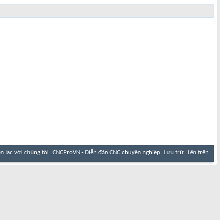
ên lạc với chúng tôi
CNCProVN - Diễn đàn CNC chuyên nghiệp
Lưu trữ
Lên trên