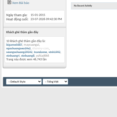
Xem Bài báo
No Recent Activity
Ngày tham gia
15-01-2015
Hoạt động cuối
23-07-2026
09:42:30 PM
Khách ghé thăm gần đây
10 khách ghé thăm gần đây là:
bigame5687
,
maycuungai
,
ngochuongseo19x2
,
nhonmy-com
,
seongochuong29592
,
trandanne
,
vtnh1992
,
vtnhuong4
,
vtnhuong8
,
yuhiad666
Trang này được xem 46,743 lần