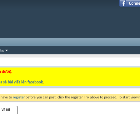
nks
n dưới).
a sẻ bài viết lên facebook
.
y have to
register
before you can post: click the register link above to proceed. To start view
Về tôi