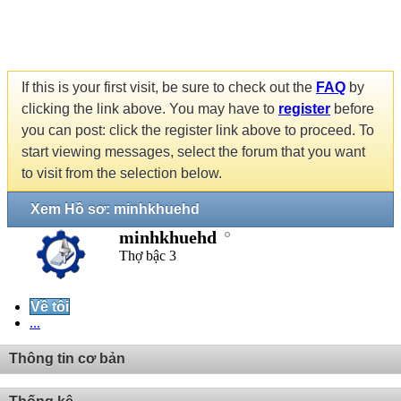
If this is your first visit, be sure to check out the
FAQ
by
clicking the link above. You may have to
register
before
you can post: click the register link above to proceed. To
start viewing messages, select the forum that you want
to visit from the selection below.
Xem Hồ sơ: minhkhuehd
minhkhuehd
Thợ bậc 3
Về tôi
...
Thông tin cơ bản