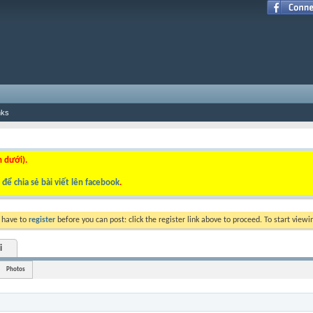
nks
n dưới).
để chia sẻ bài viết lên facebook
.
y have to
register
before you can post: click the register link above to proceed. To start view
i
Photos