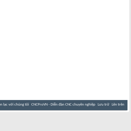
ên lạc với chúng tôi
CNCProVN - Diễn đàn CNC chuyên nghiệp
Lưu trữ
Lên trên