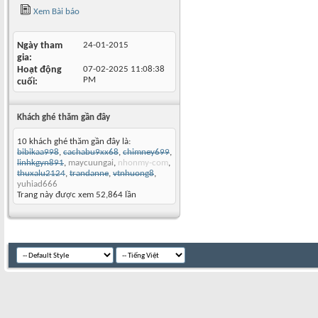
Xem Bài báo
Ngày tham
24-01-2015
gia
Hoạt động
07-02-2025
11:08:38
PM
cuối
Khách ghé thăm gần đây
10 khách ghé thăm gần đây là:
bibikaa998
,
cachabu9xx68
,
chimney699
,
linhkgyn891
,
maycuungai
,
nhonmy-com
,
thuxalu2124
,
trandanne
,
vtnhuong8
,
yuhiad666
Trang này được xem 52,864 lần