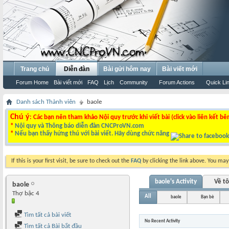
Trang chủ
Diễn đàn
Bài gửi hôm nay
Bài viết mới
Forum Home
Bài viết mới
FAQ
Lịch
Community
Forum Actions
Quick Li
Danh sách Thành viên
baole
Chú ý
: Các bạn nên tham khảo Nội quy trước khi viết bài (click vào liên kết bê
*
Nội quy và Thông báo diễn đàn CNCProVN.com
*
Nếu bạn thấy hứng thú với bài viết. Hãy dùng chức năng
If this is your first visit, be sure to check out the
FAQ
by clicking the link above. You ma
baole's Activity
Về tô
baole
Thợ bậc 4
All
baole
Bạn bè
Tìm tất cả bài viết
No Recent Activity
Tìm tất cả Bài bắt đầu