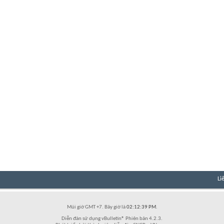
Li
Múi giờ GMT +7. Bây giờ là
02:12:39 PM
.
Diễn đàn sử dụng vBulletin® Phiên bản 4.2.3.