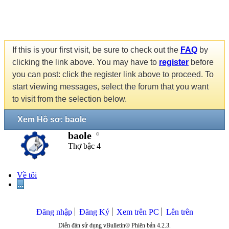
If this is your first visit, be sure to check out the
FAQ
by
clicking the link above. You may have to
register
before
you can post: click the register link above to proceed. To
start viewing messages, select the forum that you want
to visit from the selection below.
Xem Hồ sơ: baole
baole
Thợ bậc 4
Về tôi
...
Đăng nhập
Đăng Ký
Xem trên PC
Lên trên
Diễn đàn sử dụng vBulletin® Phiên bản 4.2.3.