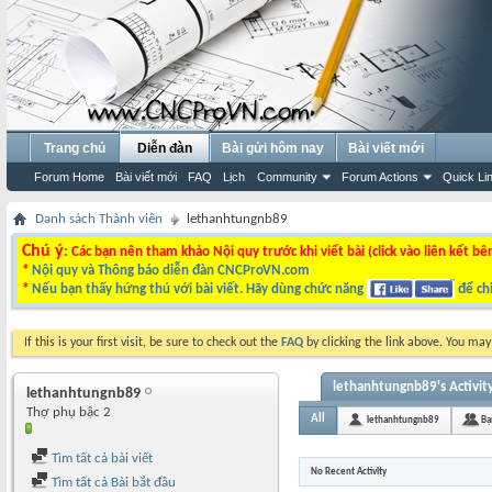
Trang chủ
Diễn đàn
Bài gửi hôm nay
Bài viết mới
Forum Home
Bài viết mới
FAQ
Lịch
Community
Forum Actions
Quick Li
Danh sách Thành viên
lethanhtungnb89
Chú ý
: Các bạn nên tham khảo Nội quy trước khi viết bài (click vào liên kết bê
*
Nội quy và Thông báo diễn đàn CNCProVN.com
*
Nếu bạn thấy hứng thú với bài viết. Hãy dùng chức năng
để chi
If this is your first visit, be sure to check out the
FAQ
by clicking the link above. You ma
lethanhtungnb89's Activit
lethanhtungnb89
Thợ phụ bậc 2
All
lethanhtungnb89
Bạ
Tìm tất cả bài viết
No Recent Activity
Tìm tất cả Bài bắt đầu