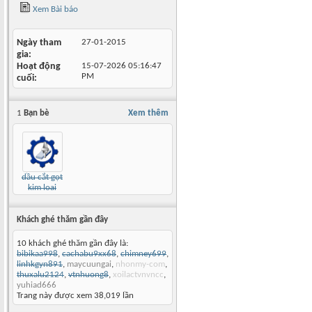
Xem Bài báo
Ngày tham
27-01-2015
gia
Hoạt động
15-07-2026
05:16:47
PM
cuối
1
Bạn bè
Xem thêm
dầu cắt gọt
kim loại
Khách ghé thăm gần đây
10 khách ghé thăm gần đây là:
bibikaa998
,
cachabu9xx68
,
chimney699
,
linhkgyn891
,
maycuungai
,
nhonmy-com
,
thuxalu2124
,
vtnhuong8
,
xoilactvnvncc
,
yuhiad666
Trang này được xem 38,019 lần