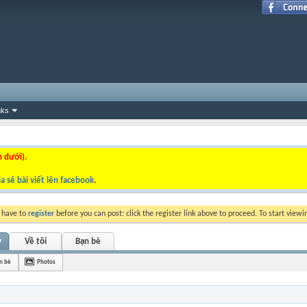
nks
n dưới).
a sẻ bài viết lên facebook
.
y have to
register
before you can post: click the register link above to proceed. To start view
y
Về tôi
Bạn bè
n bè
Photos