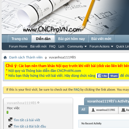
Trang chủ
Diễn đàn
Bài gửi hôm nay
Bài viết mới
Forum Home
Bài viết mới
FAQ
Lịch
Community
Forum Actions
Quick Li
Danh sách Thành viên
vuvanhoa111985
Chú ý
: Các bạn nên tham khảo Nội quy trước khi viết bài (click vào liên kết bê
*
Nội quy và Thông báo diễn đàn CNCProVN.com
*
Nếu bạn thấy hứng thú với bài viết. Hãy dùng chức năng
để chi
If this is your first visit, be sure to check out the
FAQ
by clicking the link above. You ma
vuvanhoa111985's Activit
vuvanhoa111985
Học việc
All
vuvanhoa111985
Bạ
Tìm tất cả bài viết
No Recent Activity
Tìm tất cả Bài bắt đầu