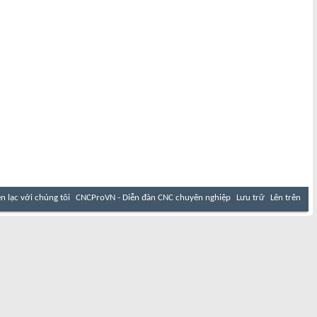
ên lạc với chúng tôi
CNCProVN - Diễn đàn CNC chuyên nghiệp
Lưu trữ
Lên trên