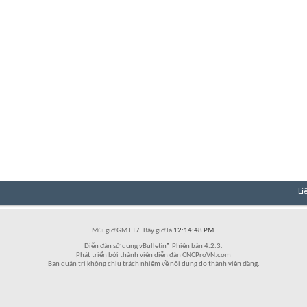
Li
Múi giờ GMT +7. Bây giờ là
12:14:48 PM
.
Diễn đàn sử dụng vBulletin® Phiên bản 4.2.3.
Phát triển bởi thành viên diễn đàn CNCProVN.com
Ban quản trị không chịu trách nhiệm về nội dung do thành viên đăng.