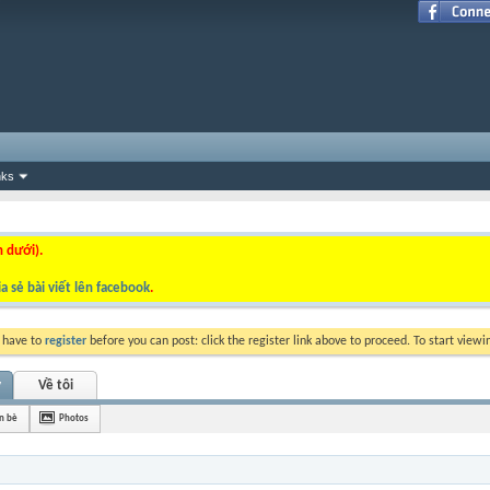
nks
n dưới).
a sẻ bài viết lên facebook
.
y have to
register
before you can post: click the register link above to proceed. To start view
y
Về tôi
n bè
Photos