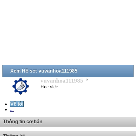
Xem Hồ sơ: vuvanhoa111985
vuvanhoa111985
Học việc
Về tôi
...
Thông tin cơ bản