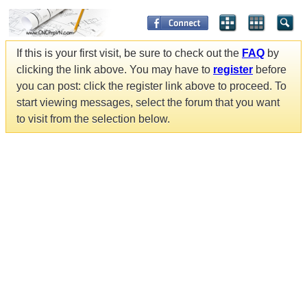
If this is your first visit, be sure to check out the
FAQ
by
clicking the link above. You may have to
register
before
you can post: click the register link above to proceed. To
start viewing messages, select the forum that you want
to visit from the selection below.