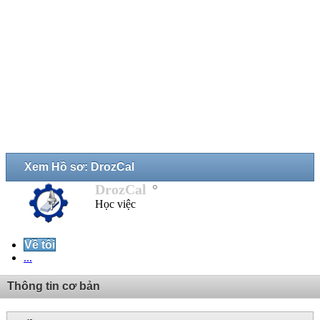
Xem Hồ sơ: DrozCal
DrozCal
Học việc
Về tôi
...
Thông tin cơ bản