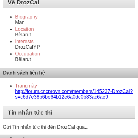
Về DrozCal
Biography
Man
Location
Bêlarut
Interests
DrozCalYP
Occupation
Bêlarut
Danh sách liên hệ
Trang này
http://forum.cncprovn.com/members/145237-DrozCal?
s=c6d7e38b6be64b12e6a0dc0b83ac6ae9
Tin nhắn tức thì
Gửi Tin nhắn tức thì đến DrozCal qua...