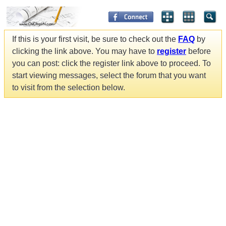
If this is your first visit, be sure to check out the
FAQ
by
clicking the link above. You may have to
register
before
you can post: click the register link above to proceed. To
start viewing messages, select the forum that you want
to visit from the selection below.