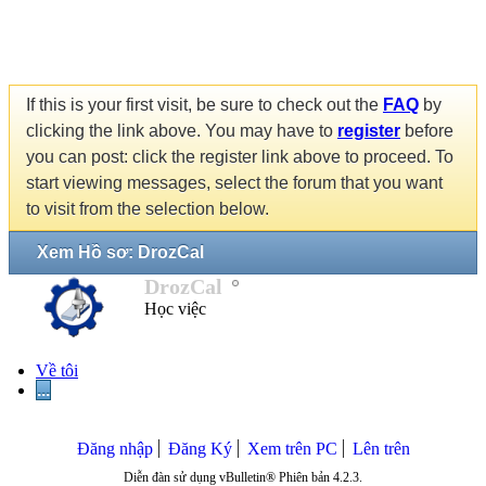
If this is your first visit, be sure to check out the
FAQ
by
clicking the link above. You may have to
register
before
you can post: click the register link above to proceed. To
start viewing messages, select the forum that you want
to visit from the selection below.
Xem Hồ sơ: DrozCal
DrozCal
Học việc
Về tôi
...
Đăng nhập
Đăng Ký
Xem trên PC
Lên trên
Diễn đàn sử dụng vBulletin® Phiên bản 4.2.3.