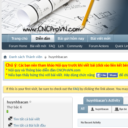
Trang chủ
Diễn đàn
Bài gửi hôm nay
Bài viết mới
Forum Home
Bài viết mới
FAQ
Lịch
Community
Forum Actions
Quick Li
Danh sách Thành viên
huynhbacan
Chú ý
: Các bạn nên tham khảo Nội quy trước khi viết bài (click vào liên kết bê
*
Nội quy và Thông báo diễn đàn CNCProVN.com
*
Nếu bạn thấy hứng thú với bài viết. Hãy dùng chức năng
để chi
If this is your first visit, be sure to check out the
FAQ
by clicking the link above. You ma
huynhbacan's Activity
huynhbacan
Thợ bậc 6
All
huynhbacan
Bạn bè
Tìm tất cả bài viết
No Recent Activity
Tìm tất cả Bài bắt đầu