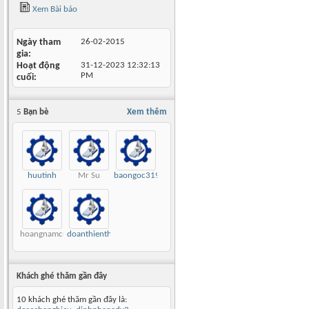
Xem Bài báo
Ngày tham
26-02-2015
gia
Hoạt động
31-12-2023
12:32:13
PM
cuối
5
Bạn bè
Xem thêm
huutinh
Mr Su
baongoc3197
hoangnamcnc
doanthienthinh
Khách ghé thăm gần đây
10 khách ghé thăm gần đây là: