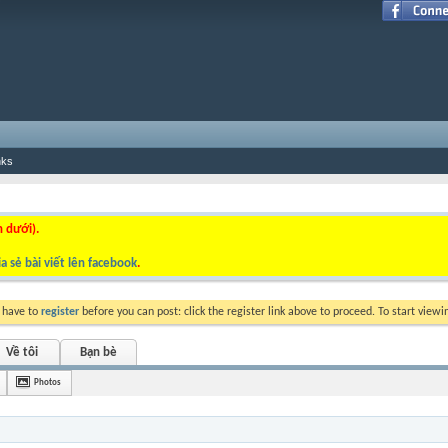
nks
n dưới).
a sẻ bài viết lên facebook
.
y have to
register
before you can post: click the register link above to proceed. To start view
Về tôi
Bạn bè
Photos