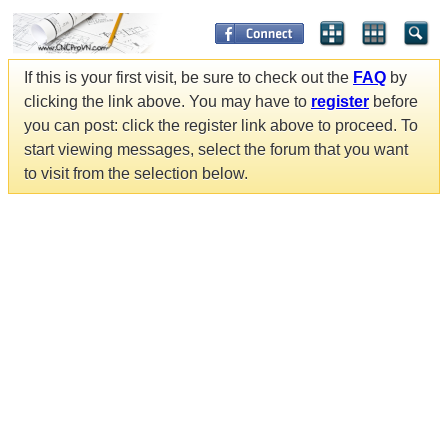
If this is your first visit, be sure to check out the
FAQ
by
clicking the link above. You may have to
register
before
you can post: click the register link above to proceed. To
start viewing messages, select the forum that you want
to visit from the selection below.