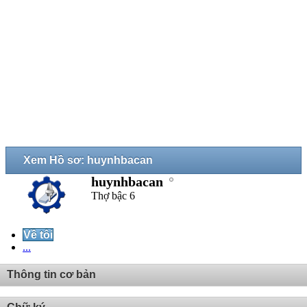
Xem Hồ sơ: huynhbacan
huynhbacan
Thợ bậc 6
Về tôi
...
Thông tin cơ bản