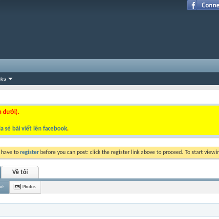
nks
n dưới).
a sẻ bài viết lên facebook
.
y have to
register
before you can post: click the register link above to proceed. To start view
Về tôi
bè
Photos