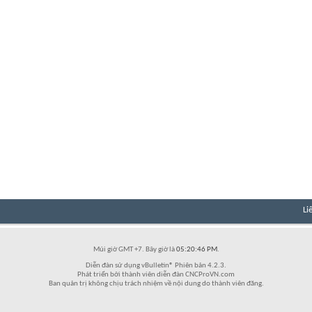
Li
Múi giờ GMT +7. Bây giờ là
05:20:46 PM
.
Diễn đàn sử dụng vBulletin® Phiên bản 4.2.3.
Phát triển bởi thành viên diễn đàn CNCProVN.com
Ban quản trị không chịu trách nhiệm về nội dung do thành viên đăng.