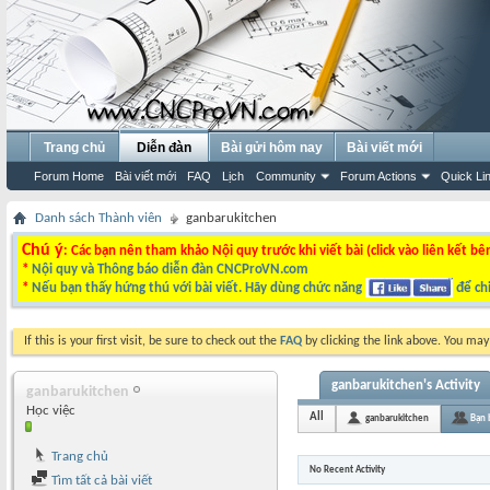
Trang chủ
Diễn đàn
Bài gửi hôm nay
Bài viết mới
Forum Home
Bài viết mới
FAQ
Lịch
Community
Forum Actions
Quick Li
Danh sách Thành viên
ganbarukitchen
Chú ý
: Các bạn nên tham khảo Nội quy trước khi viết bài (click vào liên kết bê
*
Nội quy và Thông báo diễn đàn CNCProVN.com
*
Nếu bạn thấy hứng thú với bài viết. Hãy dùng chức năng
để chi
If this is your first visit, be sure to check out the
FAQ
by clicking the link above. You ma
ganbarukitchen's Activity
ganbarukitchen
Học việc
All
ganbarukitchen
Bạn 
Trang chủ
No Recent Activity
Tìm tất cả bài viết