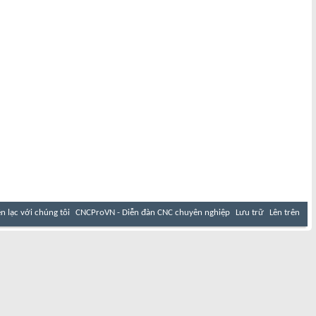
ên lạc với chúng tôi
CNCProVN - Diễn đàn CNC chuyên nghiệp
Lưu trữ
Lên trên