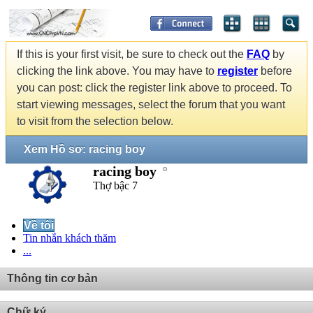
If this is your first visit, be sure to check out the
FAQ
by
clicking the link above. You may have to
register
before
you can post: click the register link above to proceed. To
start viewing messages, select the forum that you want
to visit from the selection below.
Xem Hồ sơ: racing boy
racing boy
Thợ bậc 7
Về tôi
Tin nhắn khách thăm
...
Thông tin cơ bản
Chữ ký