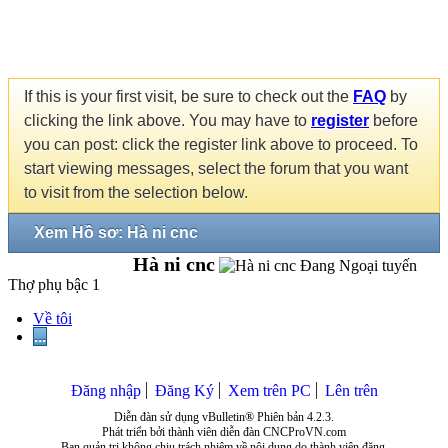
If this is your first visit, be sure to check out the
FAQ
by
clicking the link above. You may have to
register
before
you can post: click the register link above to proceed. To
start viewing messages, select the forum that you want
to visit from the selection below.
Xem Hồ sơ: Hà ni cnc
Hà ni cnc
Thợ phụ bậc 1
Về tôi
...
Đăng nhập
Đăng Ký
Xem trên PC
Lên trên
Diễn đàn sử dụng vBulletin® Phiên bản 4.2.3.
Phát triển bởi thành viên diễn đàn CNCProVN.com
Ban quản trị không chịu trách nhiệm về nội dung do thành viên đăng.