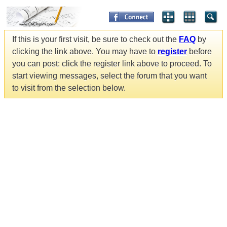
If this is your first visit, be sure to check out the
FAQ
by
clicking the link above. You may have to
register
before
you can post: click the register link above to proceed. To
start viewing messages, select the forum that you want
to visit from the selection below.