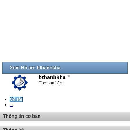
Xem Hồ sơ: bthanhkha
bthanhkha
Thợ phụ bậc 1
Về tôi
...
Thông tin cơ bản